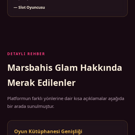
— Slot Oyuncusu
DETAYLI REHBER
Marsbahis Glam Hakkında
Merak Edilenler
Platformun farklı yönlerine dair kısa açıklamalar aşağıda
bir arada sunulmuştur.
Oyun Kütüphanesi Genişliği