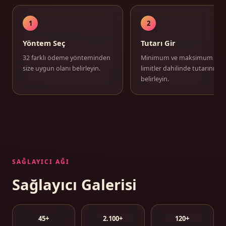
1
2
Yöntem Seç
Tutarı Gir
32 farklı ödeme yönteminden
Minimum ve maksimum
size uygun olanı belirleyin.
limitler dahilinde tutarınızı
belirleyin.
SAĞLAYICI AĞI
Sağlayıcı Galerisi
45+
2.100+
120+