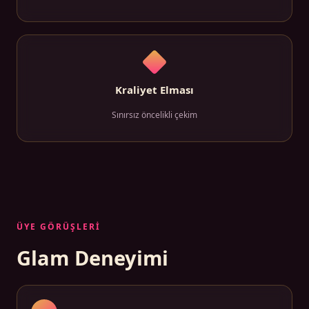
Kraliyet Elması
Sınırsız öncelikli çekim
ÜYE GÖRÜŞLERI
Glam Deneyimi