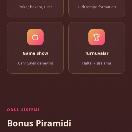
Poker, bakara, rulet
Hızlı tempo formatları
📺
🏆
Game Show
Turnuvalar
Canlı yayın deneyimi
Haftalık sıralama
ÖDÜL SISTEMI
Bonus Piramidi