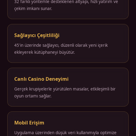
32 farklı yöntemle desteklenen altyapı, hızlı yatırım ve
çekim imkanı sunar.
Sağlayıcı Çeşitliliği
45'in üzerinde sağlayıcı, düzenli olarak yeni içerik
ekleyerek kütüphaneyi büyütür.
Canlı Casino Deneyimi
Gerçek krupiyelerle yürütülen masalar, etkileşimli bir
oyun ortamı sağlar.
Mobil Erişim
Uygulama üzerinden düşük veri kullanımıyla optimize