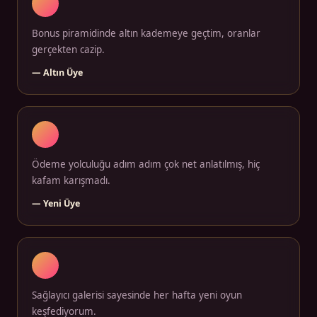
Bonus piramidinde altın kademeye geçtim, oranlar
gerçekten cazip.
— Altın Üye
Ödeme yolculuğu adım adım çok net anlatılmış, hiç
kafam karışmadı.
— Yeni Üye
Sağlayıcı galerisi sayesinde her hafta yeni oyun
keşfediyorum.