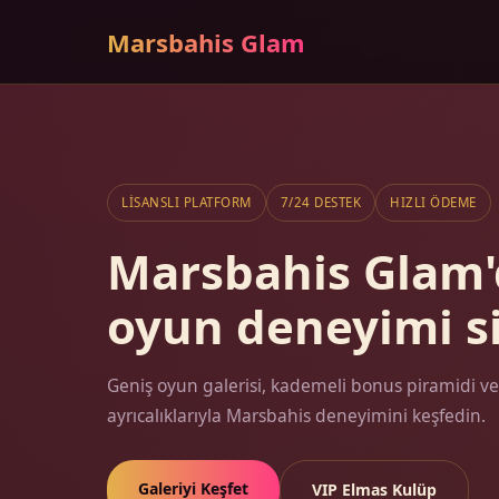
Marsbahis Glam
LISANSLI PLATFORM
7/24 DESTEK
HIZLI ÖDEME
Marsbahis Glam
oyun deneyimi si
Geniş oyun galerisi, kademeli bonus piramidi v
ayrıcalıklarıyla Marsbahis deneyimini keşfedin.
Galeriyi Keşfet
VIP Elmas Kulüp