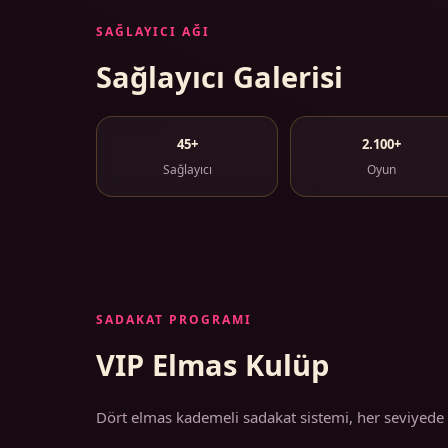
SAĞLAYICI AĞI
Sağlayıcı Galerisi
45+
2.100+
Sağlayıcı
Oyun
SADAKAT PROGRAMI
VIP Elmas Kulüp
Dört elmas kademeli sadakat sistemi, her seviyede fa