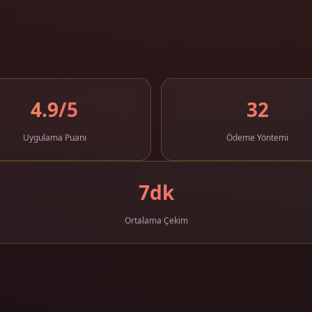
4.9/5
32
Uygulama Puanı
Ödeme Yöntemi
7dk
Ortalama Çekim