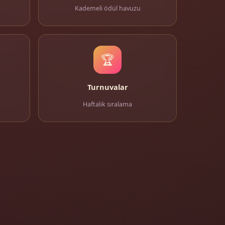
Kademeli ödül havuzu
🏆
Turnuvalar
Haftalık sıralama