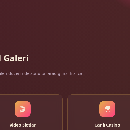
 Galeri
eri düzeninde sunulur, aradığınızı hızlıca
🎬
🎥
Video Slotlar
Canlı Casino