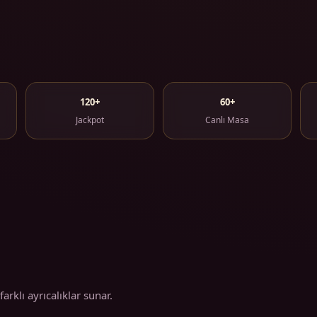
120+
60+
Jackpot
Canlı Masa
rklı ayrıcalıklar sunar.