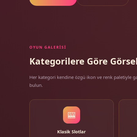
OYUN GALERISI
Kategorilere Göre Görsel
Her kategori kendine özgü ikon ve renk paletiyle gal
bulun.
🎰
Klasik Slotlar