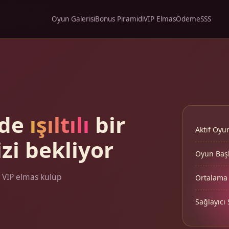
Oyun Galerisi
Bonus Piramidi
VIP Elmas
Ödeme
SSS
'de
ışıltılı
bir
Aktif Oyu
zi bekliyor
Oyun Başl
e VIP elmas kulüp
Ortalama
Sağlayıcı 