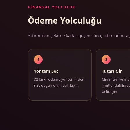
FINANSAL YOLCULUK
Ödeme Yolculuğu
Yatırımdan çekime kadar geçen süreç adım adım aşa
1
2
Yöntem Seç
Tutarı Gir
32 farklı ödeme yönteminden
Minimum ve m
size uygun olanı belirleyin.
limitler dahilinde
belirleyin.