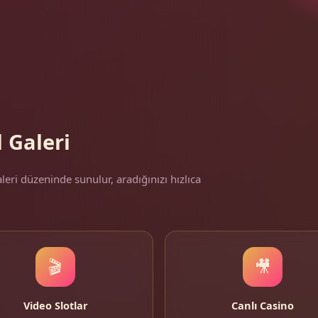
 Galeri
eri düzeninde sunulur, aradığınızı hızlıca
🎬
🎥
Video Slotlar
Canlı Casino