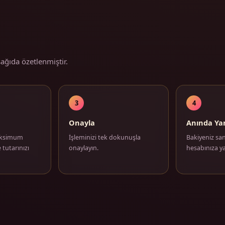
ğıda özetlenmiştir.
3
4
Onayla
Anında Ya
aksimum
İşleminizi tek dokunuşla
Bakiyeniz san
 tutarınızı
onaylayın.
hesabınıza ya