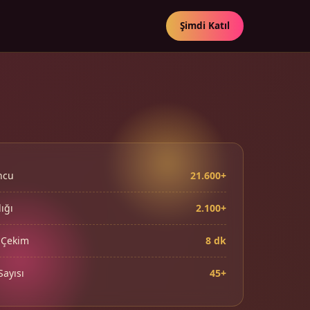
Şimdi Katıl
ncu
21.600+
ığı
2.100+
 Çekim
8 dk
Sayısı
45+