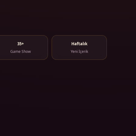
35+
Haftalık
Game Show
Yeni İçerik