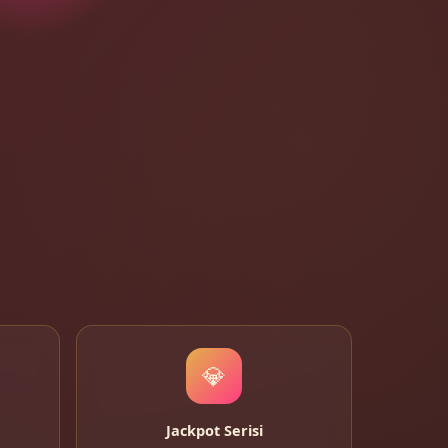
💎
Jackpot Serisi