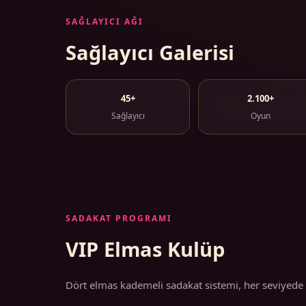
SAĞLAYICI AĞI
Sağlayıcı Galerisi
45+
2.100+
Sağlayıcı
Oyun
SADAKAT PROGRAMI
VIP Elmas Kulüp
Dört elmas kademeli sadakat sistemi, her seviyede fa