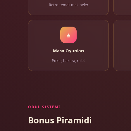
Retro temalı makineler
♠️
Masa Oyunları
Poker, bakara, rulet
ÖDÜL SISTEMI
Bonus Piramidi