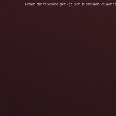
Piramidin tepesine çıktıkça bonus oranları ve ayrıca