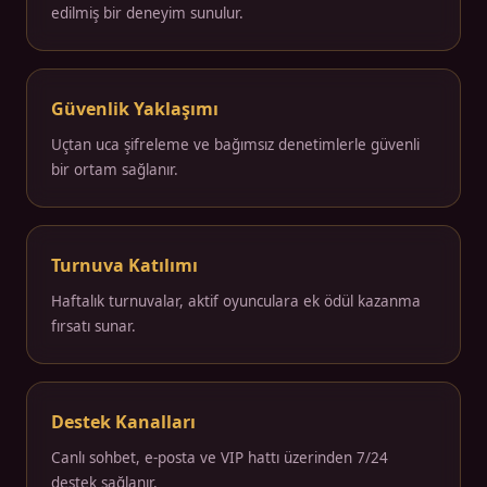
edilmiş bir deneyim sunulur.
Güvenlik Yaklaşımı
Uçtan uca şifreleme ve bağımsız denetimlerle güvenli
bir ortam sağlanır.
Turnuva Katılımı
Haftalık turnuvalar, aktif oyunculara ek ödül kazanma
fırsatı sunar.
Destek Kanalları
Canlı sohbet, e-posta ve VIP hattı üzerinden 7/24
destek sağlanır.