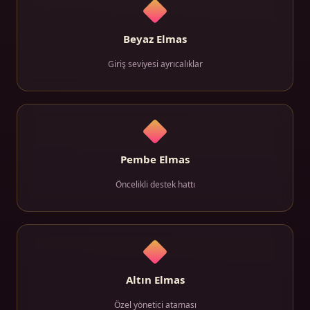
Beyaz Elmas
Giriş seviyesi ayrıcalıklar
Pembe Elmas
Öncelikli destek hattı
Altın Elmas
Özel yönetici ataması