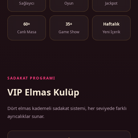
Sağlayıcı
Oyun
Jackpot
60+
35+
Haftalık
Canlı Masa
Game Show
Yeni İçerik
SADAKAT PROGRAMI
VIP Elmas Kulüp
Dört elmas kademeli sadakat sistemi, her seviyede farklı
ayrıcalıklar sunar.