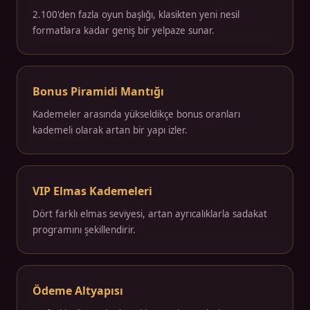
2.100'den fazla oyun başlığı, klasikten yeni nesil
formatlara kadar geniş bir yelpaze sunar.
Bonus Piramidi Mantığı
Kademeler arasında yükseldikçe bonus oranları
kademeli olarak artan bir yapı izler.
VIP Elmas Kademeleri
Dört farklı elmas seviyesi, artan ayrıcalıklarla sadakat
programını şekillendirir.
Ödeme Altyapısı