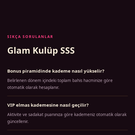
SIKÇA SORULANLAR
Glam Kulüp SSS
Bonus piramidinde kademe nasıl yükselir?
Belirlenen dönem içindeki toplam bahis hacminize göre
otomatik olarak hesaplanır.
VIP elmas kademesine nasıl geçilir?
Aktivite ve sadakat puanınıza göre kademeniz otomatik olarak
güncellenir.