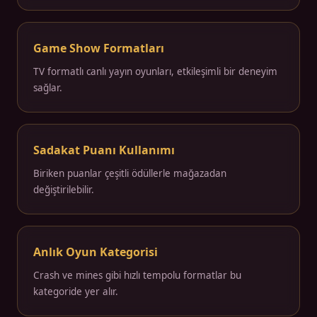
Game Show Formatları
TV formatlı canlı yayın oyunları, etkileşimli bir deneyim
sağlar.
Sadakat Puanı Kullanımı
Biriken puanlar çeşitli ödüllerle mağazadan
değiştirilebilir.
Anlık Oyun Kategorisi
Crash ve mines gibi hızlı tempolu formatlar bu
kategoride yer alır.