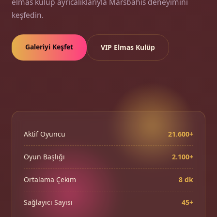
elmas kulüp ayrıcalıklarıyla Marsbahis deneyimini
keşfedin.
Galeriyi Keşfet
VIP Elmas Kulüp
Aktif Oyuncu
21.600+
Oyun Başlığı
2.100+
Ortalama Çekim
8 dk
Sağlayıcı Sayısı
45+