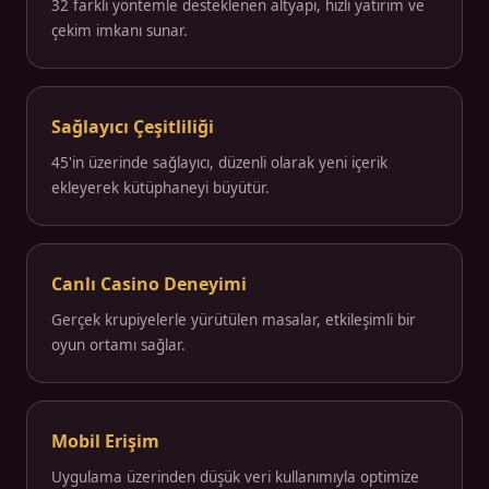
32 farklı yöntemle desteklenen altyapı, hızlı yatırım ve
çekim imkanı sunar.
Sağlayıcı Çeşitliliği
45'in üzerinde sağlayıcı, düzenli olarak yeni içerik
ekleyerek kütüphaneyi büyütür.
Canlı Casino Deneyimi
Gerçek krupiyelerle yürütülen masalar, etkileşimli bir
oyun ortamı sağlar.
Mobil Erişim
Uygulama üzerinden düşük veri kullanımıyla optimize