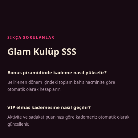
SIKÇA SORULANLAR
Glam Kulüp SSS
Bonus piramidinde kademe nasıl yükselir?
Belirlenen dönem içindeki toplam bahis hacminize göre
otomatik olarak hesaplanır.
VIP elmas kademesine nasıl geçilir?
Aktivite ve sadakat puanınıza göre kademeniz otomatik olarak
güncellenir.