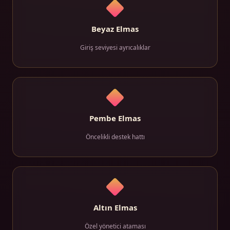
Beyaz Elmas
Giriş seviyesi ayrıcalıklar
Pembe Elmas
Öncelikli destek hattı
Altın Elmas
Özel yönetici ataması