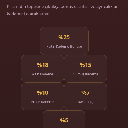
Piramidin tepesine çıktıkça bonus oranları ve ayrıcalıklar
kademeli olarak artar.
%25
Platin Kademe Bonusu
%18
%15
Altın Kademe
Gümüş Kademe
%10
%7
Bronz Kademe
Başlangıç
%5