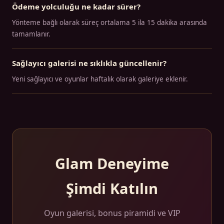
Ödeme yolculuğu ne kadar sürer?
Yönteme bağlı olarak süreç ortalama 5 ila 15 dakika arasında
tamamlanır.
Sağlayıcı galerisi ne sıklıkla güncellenir?
Yeni sağlayıcı ve oyunlar haftalık olarak galeriye eklenir.
Glam Deneyime
Şimdi Katılın
Oyun galerisi, bonus piramidi ve VIP