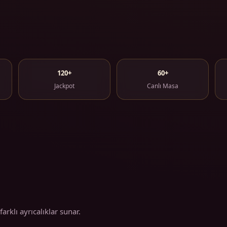
120+
60+
Jackpot
Canlı Masa
rklı ayrıcalıklar sunar.