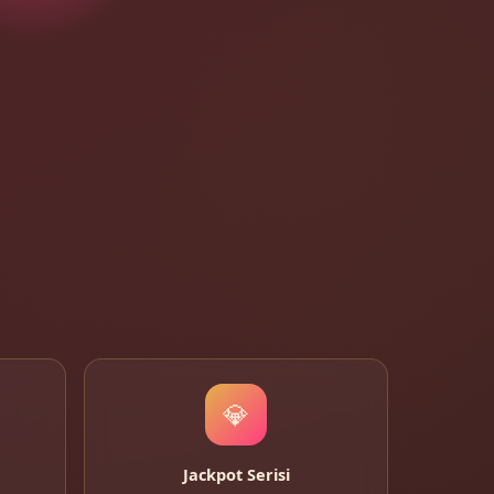
💎
Jackpot Serisi