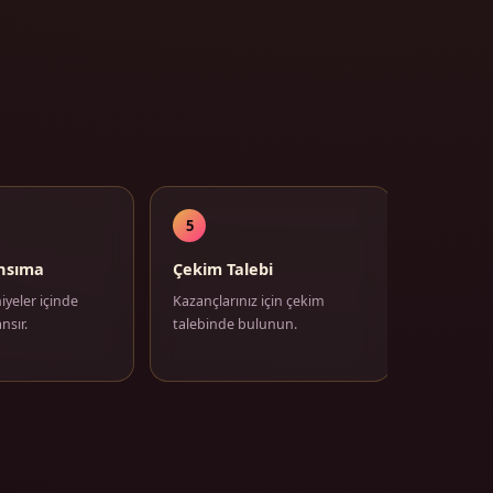
5
nsıma
Çekim Talebi
iyeler içinde
Kazançlarınız için çekim
nsır.
talebinde bulunun.