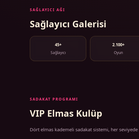
SAĞLAYICI AĞI
Sağlayıcı Galerisi
45+
2.100+
Sağlayıcı
Oyun
SADAKAT PROGRAMI
VIP Elmas Kulüp
Dört elmas kademeli sadakat sistemi, her seviyede fa