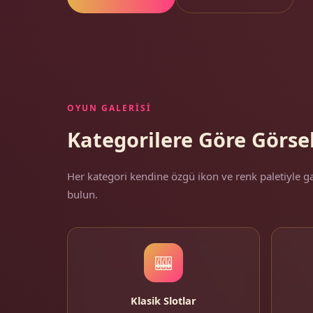
OYUN GALERISI
Kategorilere Göre Görsel
Her kategori kendine özgü ikon ve renk paletiyle gal
bulun.
🎰
Klasik Slotlar