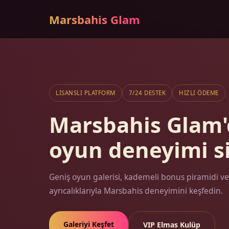
Marsbahis Glam
LISANSLI PLATFORM
7/24 DESTEK
HIZLI ÖDEME
Marsbahis Glam
oyun deneyimi si
Geniş oyun galerisi, kademeli bonus piramidi v
ayrıcalıklarıyla Marsbahis deneyimini keşfedin.
Galeriyi Keşfet
VIP Elmas Kulüp