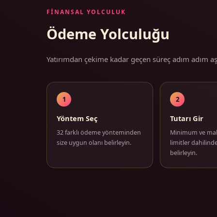
FINANSAL YOLCULUK
Ödeme Yolculuğu
Yatırımdan çekime kadar geçen süreç adım adım aşa
1
2
Yöntem Seç
Tutarı Gir
32 farklı ödeme yönteminden
Minimum ve m
size uygun olanı belirleyin.
limitler dahilinde
belirleyin.