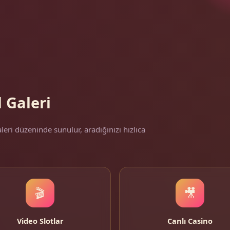
 Galeri
eri düzeninde sunulur, aradığınızı hızlıca
🎬
🎥
Video Slotlar
Canlı Casino