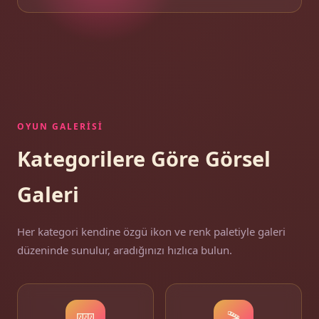
OYUN GALERISI
Kategorilere Göre Görsel
Galeri
Her kategori kendine özgü ikon ve renk paletiyle galeri
düzeninde sunulur, aradığınızı hızlıca bulun.