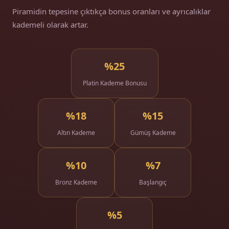
Piramidin tepesine çıktıkça bonus oranları ve ayrıcalıklar
kademeli olarak artar.
%25
Platin Kademe Bonusu
%18
%15
Altın Kademe
Gümüş Kademe
%10
%7
Bronz Kademe
Başlangıç
%5