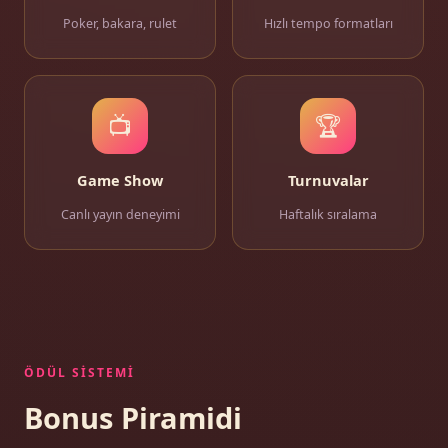
Poker, bakara, rulet
Hızlı tempo formatları
📺
🏆
Game Show
Turnuvalar
Canlı yayın deneyimi
Haftalık sıralama
ÖDÜL SISTEMI
Bonus Piramidi