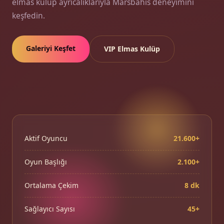
elmas kulüp ayrıcalıklarıyla Marsbahis deneyimini
keşfedin.
Galeriyi Keşfet
VIP Elmas Kulüp
Aktif Oyuncu
21.600+
Oyun Başlığı
2.100+
Ortalama Çekim
8 dk
Sağlayıcı Sayısı
45+