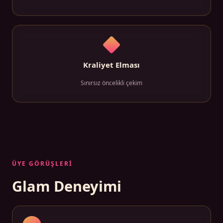
Kraliyet Elması
Sınırsız öncelikli çekim
ÜYE GÖRÜŞLERI
Glam Deneyimi