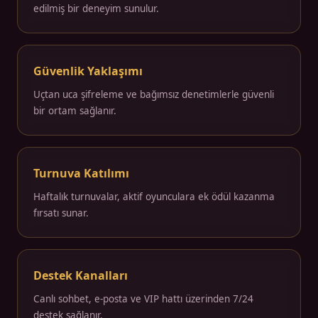
edilmiş bir deneyim sunulur.
Güvenlik Yaklaşımı
Uçtan uca şifreleme ve bağımsız denetimlerle güvenli
bir ortam sağlanır.
Turnuva Katılımı
Haftalık turnuvalar, aktif oyunculara ek ödül kazanma
fırsatı sunar.
Destek Kanalları
Canlı sohbet, e-posta ve VIP hattı üzerinden 7/24
destek sağlanır.