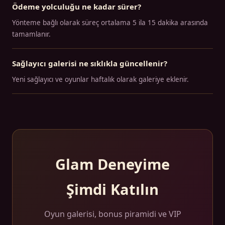
Ödeme yolculuğu ne kadar sürer?
Yönteme bağlı olarak süreç ortalama 5 ila 15 dakika arasında
tamamlanır.
Sağlayıcı galerisi ne sıklıkla güncellenir?
Yeni sağlayıcı ve oyunlar haftalık olarak galeriye eklenir.
Glam Deneyime
Şimdi Katılın
Oyun galerisi, bonus piramidi ve VIP