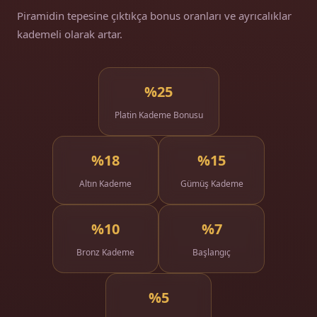
Piramidin tepesine çıktıkça bonus oranları ve ayrıcalıklar
kademeli olarak artar.
%25
Platin Kademe Bonusu
%18
%15
Altın Kademe
Gümüş Kademe
%10
%7
Bronz Kademe
Başlangıç
%5