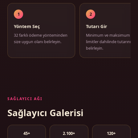
1
2
Yöntem Seç
Tutarı Gir
32 farklı ödeme yönteminden
Minimum ve maksimum
size uygun olanı belirleyin.
limitler dahilinde tutarınızı
belirleyin.
SAĞLAYICI AĞI
Sağlayıcı Galerisi
45+
2.100+
120+