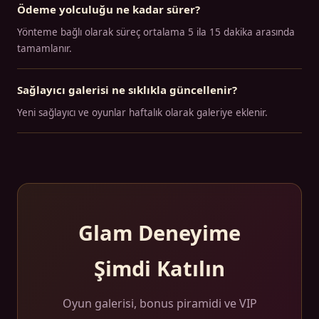
Ödeme yolculuğu ne kadar sürer?
Yönteme bağlı olarak süreç ortalama 5 ila 15 dakika arasında
tamamlanır.
Sağlayıcı galerisi ne sıklıkla güncellenir?
Yeni sağlayıcı ve oyunlar haftalık olarak galeriye eklenir.
Glam Deneyime
Şimdi Katılın
Oyun galerisi, bonus piramidi ve VIP