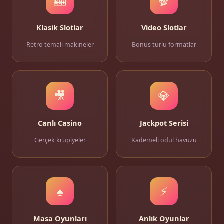
🎰
🎬
Klasik Slotlar
Video Slotlar
Retro temalı makineler
Bonus turlu formatlar
🎥
💎
Canlı Casino
Jackpot Serisi
Gerçek krupiyeler
Kademeli ödül havuzu
♠️
⚡
Masa Oyunları
Anlık Oyunlar