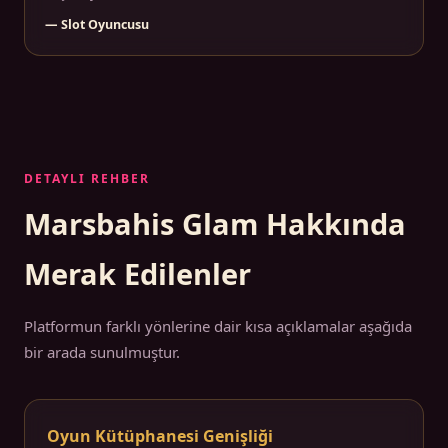
— Slot Oyuncusu
DETAYLI REHBER
Marsbahis Glam Hakkında
Merak Edilenler
Platformun farklı yönlerine dair kısa açıklamalar aşağıda
bir arada sunulmuştur.
Oyun Kütüphanesi Genişliği