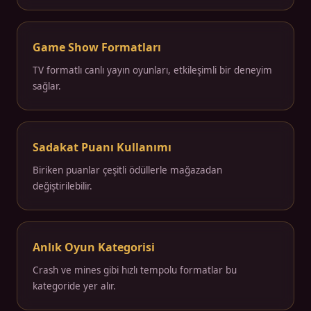
Game Show Formatları
TV formatlı canlı yayın oyunları, etkileşimli bir deneyim
sağlar.
Sadakat Puanı Kullanımı
Biriken puanlar çeşitli ödüllerle mağazadan
değiştirilebilir.
Anlık Oyun Kategorisi
Crash ve mines gibi hızlı tempolu formatlar bu
kategoride yer alır.