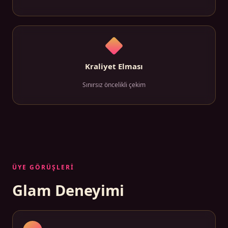
Kraliyet Elması
Sınırsız öncelikli çekim
ÜYE GÖRÜŞLERI
Glam Deneyimi