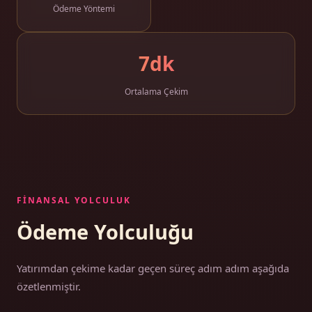
Ödeme Yöntemi
7dk
Ortalama Çekim
FINANSAL YOLCULUK
Ödeme Yolculuğu
Yatırımdan çekime kadar geçen süreç adım adım aşağıda
özetlenmiştir.