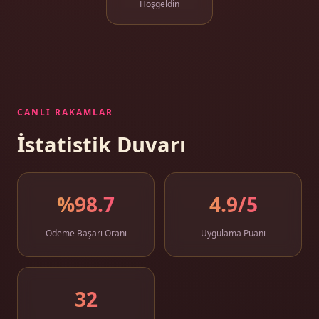
Hoşgeldin
CANLI RAKAMLAR
İstatistik Duvarı
%98.7
4.9/5
Ödeme Başarı Oranı
Uygulama Puanı
32