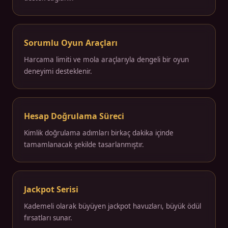
Sorumlu Oyun Araçları
Harcama limiti ve mola araçlarıyla dengeli bir oyun
deneyimi desteklenir.
Hesap Doğrulama Süreci
Kimlik doğrulama adımları birkaç dakika içinde
tamamlanacak şekilde tasarlanmıştır.
Jackpot Serisi
Kademeli olarak büyüyen jackpot havuzları, büyük ödül
fırsatları sunar.