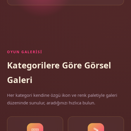
OYUN GALERISI
Kategorilere Göre Görsel
Galeri
Her kategori kendine özgü ikon ve renk paletiyle galeri
düzeninde sunulur, aradığınızı hızlıca bulun.