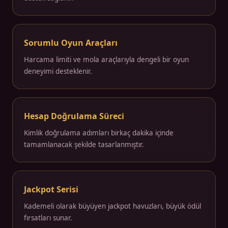
Sorumlu Oyun Araçları
Harcama limiti ve mola araçlarıyla dengeli bir oyun
deneyimi desteklenir.
Hesap Doğrulama Süreci
Kimlik doğrulama adımları birkaç dakika içinde
tamamlanacak şekilde tasarlanmıştır.
Jackpot Serisi
Kademeli olarak büyüyen jackpot havuzları, büyük ödül
fırsatları sunar.