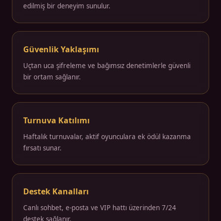
edilmiş bir deneyim sunulur.
Güvenlik Yaklaşımı
Uçtan uca şifreleme ve bağımsız denetimlerle güvenli
bir ortam sağlanır.
Turnuva Katılımı
Haftalık turnuvalar, aktif oyunculara ek ödül kazanma
fırsatı sunar.
Destek Kanalları
Canlı sohbet, e-posta ve VIP hattı üzerinden 7/24
destek sağlanır.