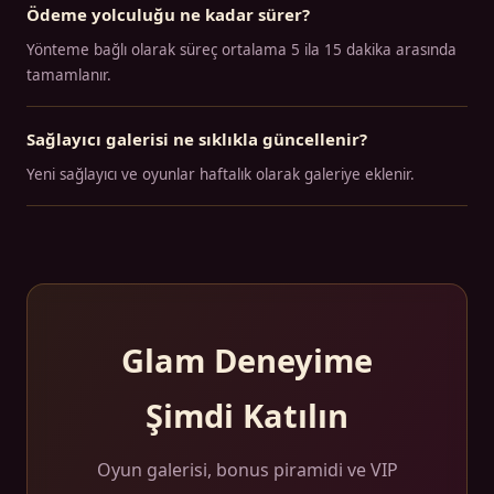
Ödeme yolculuğu ne kadar sürer?
Yönteme bağlı olarak süreç ortalama 5 ila 15 dakika arasında
tamamlanır.
Sağlayıcı galerisi ne sıklıkla güncellenir?
Yeni sağlayıcı ve oyunlar haftalık olarak galeriye eklenir.
Glam Deneyime
Şimdi Katılın
Oyun galerisi, bonus piramidi ve VIP