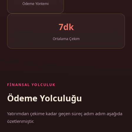
Ödeme Yöntemi
7dk
Ortalama Çekim
FINANSAL YOLCULUK
Ödeme Yolculuğu
Yatırımdan çekime kadar geçen süreç adım adım aşağıda
özetlenmiştir.