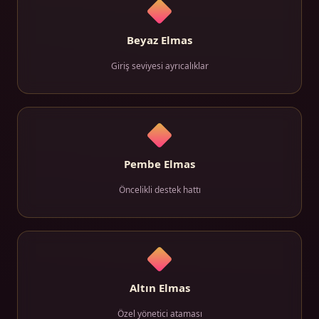
Beyaz Elmas
Giriş seviyesi ayrıcalıklar
Pembe Elmas
Öncelikli destek hattı
Altın Elmas
Özel yönetici ataması