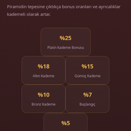
Piramidin tepesine çıktıkça bonus oranları ve ayrıcalıklar
kademeli olarak artar.
%25
Platin Kademe Bonusu
%18
%15
Altın Kademe
Gümüş Kademe
%10
%7
Bronz Kademe
Başlangıç
%5