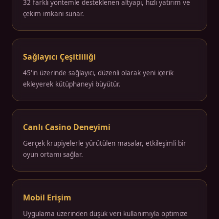
32 farklı yöntemle desteklenen altyapı, hızlı yatırım ve
çekim imkanı sunar.
Sağlayıcı Çeşitliliği
45'in üzerinde sağlayıcı, düzenli olarak yeni içerik
ekleyerek kütüphaneyi büyütür.
Canlı Casino Deneyimi
Gerçek krupiyelerle yürütülen masalar, etkileşimli bir
oyun ortamı sağlar.
Mobil Erişim
Uygulama üzerinden düşük veri kullanımıyla optimize