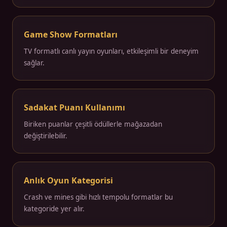
Game Show Formatları
TV formatlı canlı yayın oyunları, etkileşimli bir deneyim
sağlar.
Sadakat Puanı Kullanımı
Biriken puanlar çeşitli ödüllerle mağazadan
değiştirilebilir.
Anlık Oyun Kategorisi
Crash ve mines gibi hızlı tempolu formatlar bu
kategoride yer alır.