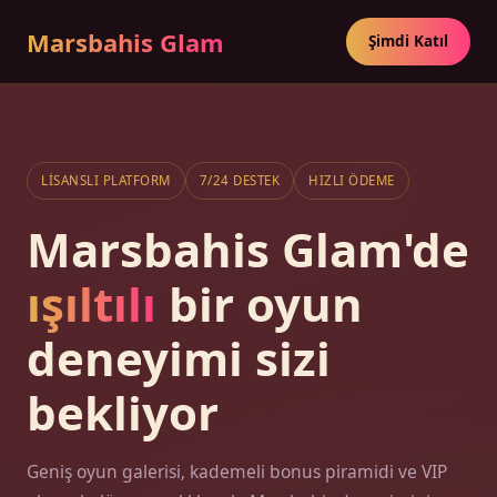
Marsbahis Glam
Şimdi Katıl
LISANSLI PLATFORM
7/24 DESTEK
HIZLI ÖDEME
Marsbahis Glam'de
ışıltılı
bir oyun
deneyimi sizi
bekliyor
Geniş oyun galerisi, kademeli bonus piramidi ve VIP