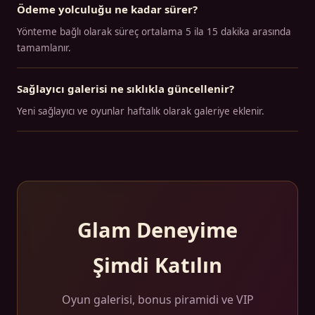
Ödeme yolculuğu ne kadar sürer?
Yönteme bağlı olarak süreç ortalama 5 ila 15 dakika arasında
tamamlanır.
Sağlayıcı galerisi ne sıklıkla güncellenir?
Yeni sağlayıcı ve oyunlar haftalık olarak galeriye eklenir.
Glam Deneyime
Şimdi Katılın
Oyun galerisi, bonus piramidi ve VIP