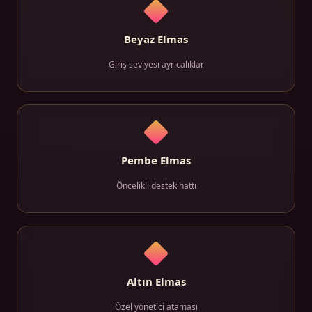
Beyaz Elmas
Giriş seviyesi ayrıcalıklar
Pembe Elmas
Öncelikli destek hattı
Altın Elmas
Özel yönetici ataması