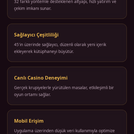
32 farklı yöntemle desteklenen altyapı, hızlı yatırım ve
çekim imkanı sunar.
Sağlayıcı Çeşitliliği
45'in üzerinde sağlayıcı, düzenli olarak yeni içerik
ekleyerek kütüphaneyi büyütür.
Canlı Casino Deneyimi
Gerçek krupiyelerle yürütülen masalar, etkileşimli bir
oyun ortamı sağlar.
Mobil Erişim
Uygulama üzerinden düşük veri kullanımıyla optimize