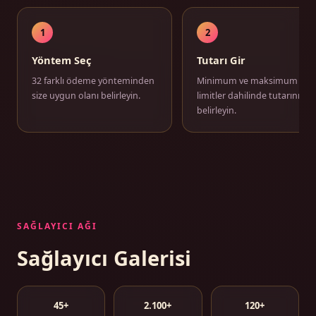
1
2
Yöntem Seç
Tutarı Gir
32 farklı ödeme yönteminden
Minimum ve maksimum
size uygun olanı belirleyin.
limitler dahilinde tutarınızı
belirleyin.
SAĞLAYICI AĞI
Sağlayıcı Galerisi
45+
2.100+
120+