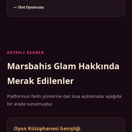
— Slot Oyuncusu
DETAYLI REHBER
Marsbahis Glam Hakkında
Merak Edilenler
Platformun farklı yönlerine dair kısa açıklamalar aşağıda
bir arada sunulmuştur.
Oyun Kütüphanesi Genişliği