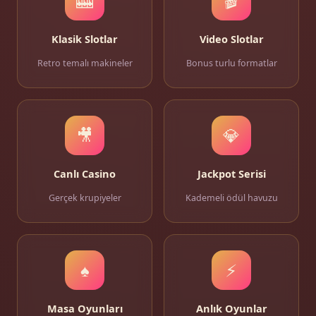
🎰
🎬
Klasik Slotlar
Video Slotlar
Retro temalı makineler
Bonus turlu formatlar
🎥
💎
Canlı Casino
Jackpot Serisi
Gerçek krupiyeler
Kademeli ödül havuzu
♠️
⚡
Masa Oyunları
Anlık Oyunlar