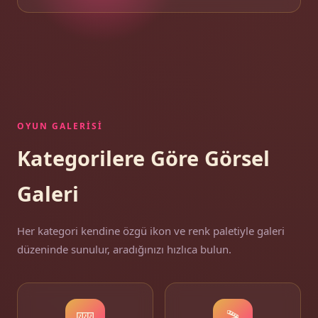
OYUN GALERISI
Kategorilere Göre Görsel
Galeri
Her kategori kendine özgü ikon ve renk paletiyle galeri
düzeninde sunulur, aradığınızı hızlıca bulun.