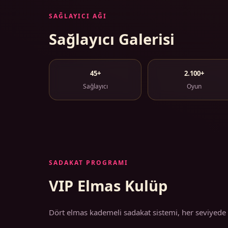
SAĞLAYICI AĞI
Sağlayıcı Galerisi
45+
2.100+
Sağlayıcı
Oyun
SADAKAT PROGRAMI
VIP Elmas Kulüp
Dört elmas kademeli sadakat sistemi, her seviyede fa