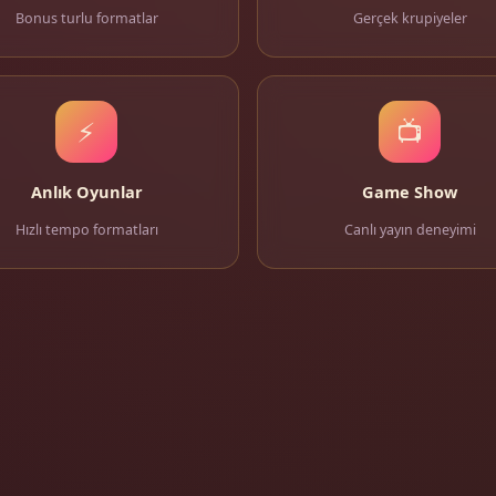
Bonus turlu formatlar
Gerçek krupiyeler
⚡
📺
Anlık Oyunlar
Game Show
Hızlı tempo formatları
Canlı yayın deneyimi