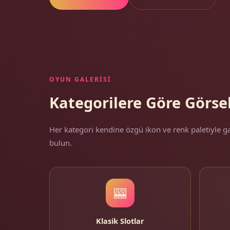
OYUN GALERISI
Kategorilere Göre Görsel
Her kategori kendine özgü ikon ve renk paletiyle gal
bulun.
🎰
Klasik Slotlar