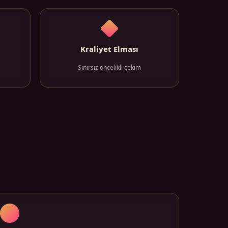
Kraliyet Elması
Sınırsız öncelikli çekim