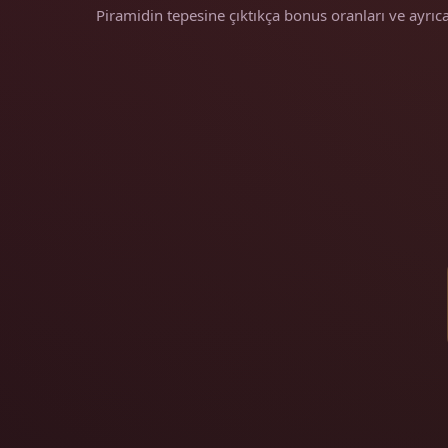
Piramidin tepesine çıktıkça bonus oranları ve ayrıca