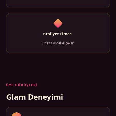
Kraliyet Elması
Sınırsız öncelikli çekim
ÜYE GÖRÜŞLERI
Glam Deneyimi