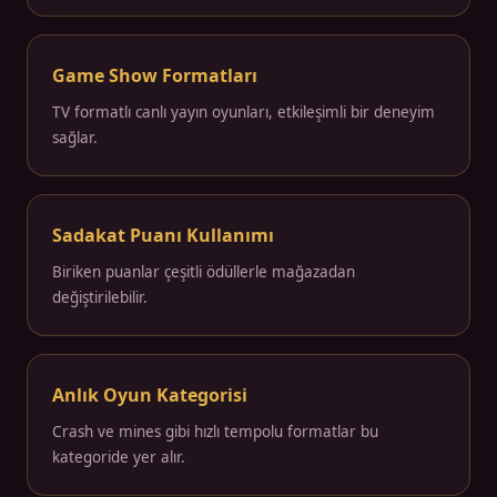
Game Show Formatları
TV formatlı canlı yayın oyunları, etkileşimli bir deneyim
sağlar.
Sadakat Puanı Kullanımı
Biriken puanlar çeşitli ödüllerle mağazadan
değiştirilebilir.
Anlık Oyun Kategorisi
Crash ve mines gibi hızlı tempolu formatlar bu
kategoride yer alır.