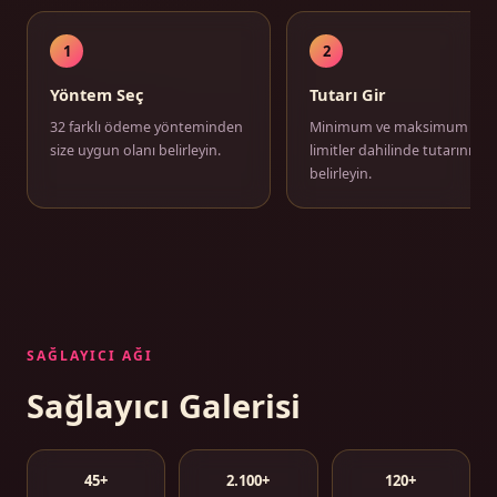
1
2
Yöntem Seç
Tutarı Gir
32 farklı ödeme yönteminden
Minimum ve maksimum
size uygun olanı belirleyin.
limitler dahilinde tutarınızı
belirleyin.
SAĞLAYICI AĞI
Sağlayıcı Galerisi
45+
2.100+
120+