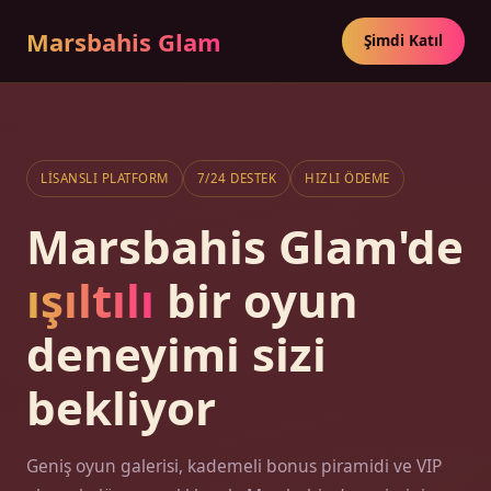
Marsbahis Glam
Şimdi Katıl
LISANSLI PLATFORM
7/24 DESTEK
HIZLI ÖDEME
Marsbahis Glam'de
ışıltılı
bir oyun
deneyimi sizi
bekliyor
Geniş oyun galerisi, kademeli bonus piramidi ve VIP