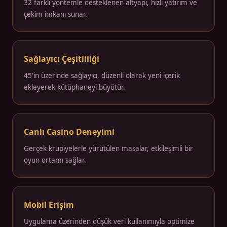
32 farklı yöntemle desteklenen altyapı, hızlı yatırım ve
çekim imkanı sunar.
Sağlayıcı Çeşitliliği
45'in üzerinde sağlayıcı, düzenli olarak yeni içerik
ekleyerek kütüphaneyi büyütür.
Canlı Casino Deneyimi
Gerçek krupiyelerle yürütülen masalar, etkileşimli bir
oyun ortamı sağlar.
Mobil Erişim
Uygulama üzerinden düşük veri kullanımıyla optimize