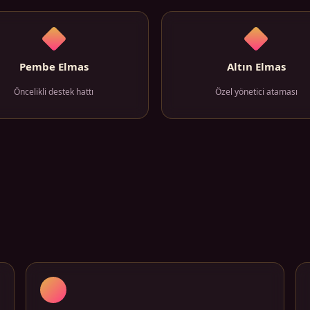
Pembe Elmas
Altın Elmas
Öncelikli destek hattı
Özel yönetici ataması