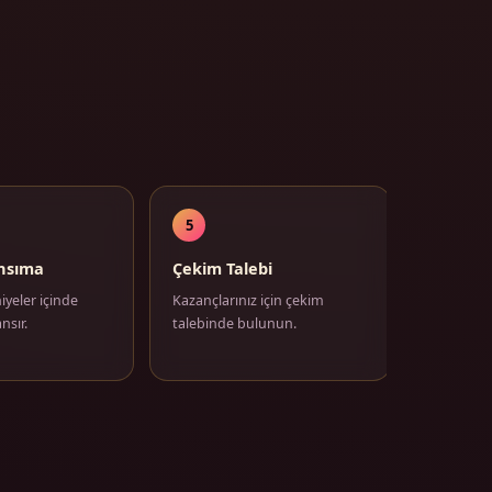
5
nsıma
Çekim Talebi
iyeler içinde
Kazançlarınız için çekim
nsır.
talebinde bulunun.