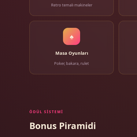
Retro temalı makineler
♠️
Masa Oyunları
Poker, bakara, rulet
ÖDÜL SISTEMI
Bonus Piramidi