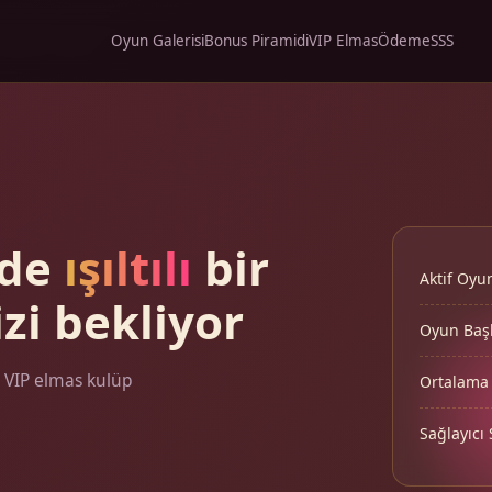
Oyun Galerisi
Bonus Piramidi
VIP Elmas
Ödeme
SSS
'de
ışıltılı
bir
Aktif Oyu
zi bekliyor
Oyun Başl
e VIP elmas kulüp
Ortalama
Sağlayıcı 