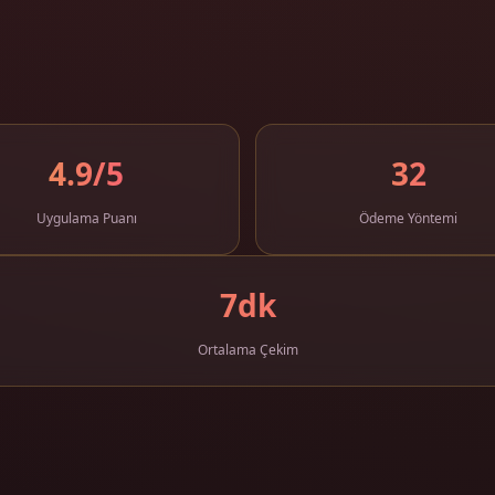
4.9/5
32
Uygulama Puanı
Ödeme Yöntemi
7dk
Ortalama Çekim