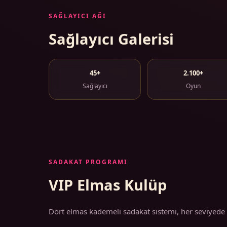
SAĞLAYICI AĞI
Sağlayıcı Galerisi
45+
2.100+
Sağlayıcı
Oyun
SADAKAT PROGRAMI
VIP Elmas Kulüp
Dört elmas kademeli sadakat sistemi, her seviyede fa