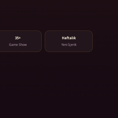
35+
Haftalık
Game Show
Yeni İçerik