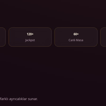
120+
60+
Jackpot
Canlı Masa
rklı ayrıcalıklar sunar.