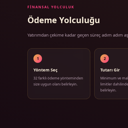
FINANSAL YOLCULUK
Ödeme Yolculuğu
Yatırımdan çekime kadar geçen süreç adım adım aşa
1
2
Yöntem Seç
Tutarı Gir
32 farklı ödeme yönteminden
Minimum ve m
size uygun olanı belirleyin.
limitler dahilinde
belirleyin.