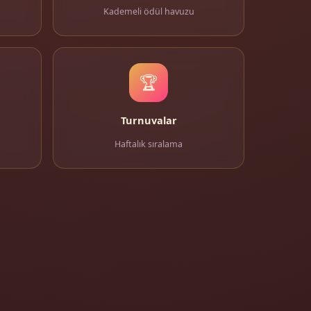
Kademeli ödül havuzu
🏆
Turnuvalar
Haftalık sıralama