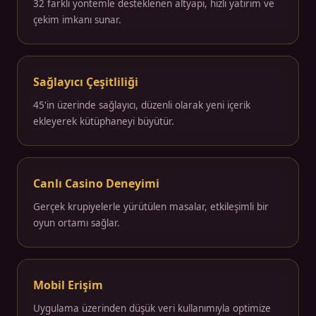
32 farklı yöntemle desteklenen altyapı, hızlı yatırım ve
çekim imkanı sunar.
Sağlayıcı Çeşitliliği
45'in üzerinde sağlayıcı, düzenli olarak yeni içerik
ekleyerek kütüphaneyi büyütür.
Canlı Casino Deneyimi
Gerçek krupiyelerle yürütülen masalar, etkileşimli bir
oyun ortamı sağlar.
Mobil Erişim
Uygulama üzerinden düşük veri kullanımıyla optimize