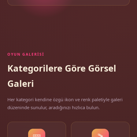
OYUN GALERISI
Kategorilere Göre Görsel
Galeri
Her kategori kendine özgü ikon ve renk paletiyle galeri
düzeninde sunulur, aradığınızı hızlıca bulun.