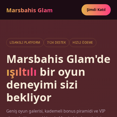
Marsbahis Glam
Şimdi Katıl
LISANSLI PLATFORM
7/24 DESTEK
HIZLI ÖDEME
Marsbahis Glam'de
ışıltılı
bir oyun
deneyimi sizi
bekliyor
Geniş oyun galerisi, kademeli bonus piramidi ve VIP