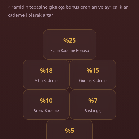
Piramidin tepesine çıktıkça bonus oranları ve ayrıcalıklar
kademeli olarak artar.
%25
Platin Kademe Bonusu
%18
%15
Altın Kademe
Gümüş Kademe
%10
%7
Bronz Kademe
Başlangıç
%5