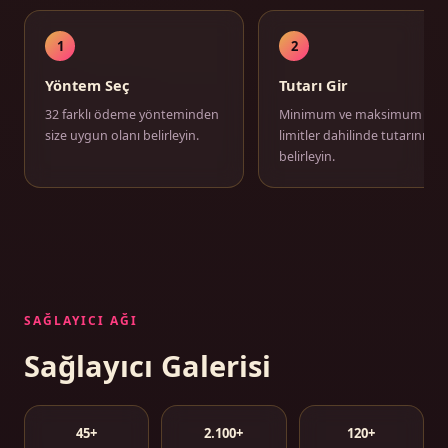
1
2
Yöntem Seç
Tutarı Gir
32 farklı ödeme yönteminden
Minimum ve maksimum
size uygun olanı belirleyin.
limitler dahilinde tutarınızı
belirleyin.
SAĞLAYICI AĞI
Sağlayıcı Galerisi
45+
2.100+
120+