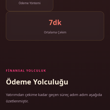
Ödeme Yöntemi
7dk
Ortalama Çekim
FINANSAL YOLCULUK
Ödeme Yolculuğu
Yatırımdan çekime kadar geçen süreç adım adım aşağıda
özetlenmiştir.