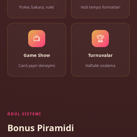
Poker, bakara, rulet
Hızlı tempo formatları
📺
🏆
Game Show
Turnuvalar
Canlı yayın deneyimi
Haftalık sıralama
ÖDÜL SISTEMI
Bonus Piramidi