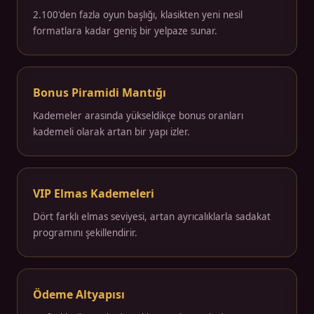
2.100'den fazla oyun başlığı, klasikten yeni nesil
formatlara kadar geniş bir yelpaze sunar.
Bonus Piramidi Mantığı
Kademeler arasında yükseldikçe bonus oranları
kademeli olarak artan bir yapı izler.
VIP Elmas Kademeleri
Dört farklı elmas seviyesi, artan ayrıcalıklarla sadakat
programını şekillendirir.
Ödeme Altyapısı