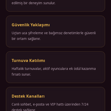
edilmiş bir deneyim sunulur.
Güvenlik Yaklaşımı
Uçtan uca şifreleme ve bağımsız denetimlerle güvenli
bir ortam sağlanır.
Turnuva Katılımı
Haftalık turnuvalar, aktif oyunculara ek ödül kazanma
fırsatı sunar.
Destek Kanalları
Canlı sohbet, e-posta ve VIP hattı üzerinden 7/24
destek sağlanır.