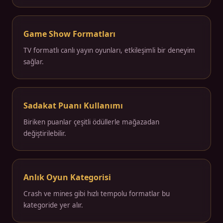
Game Show Formatları
TV formatlı canlı yayın oyunları, etkileşimli bir deneyim
sağlar.
Sadakat Puanı Kullanımı
Biriken puanlar çeşitli ödüllerle mağazadan
değiştirilebilir.
Anlık Oyun Kategorisi
Crash ve mines gibi hızlı tempolu formatlar bu
kategoride yer alır.