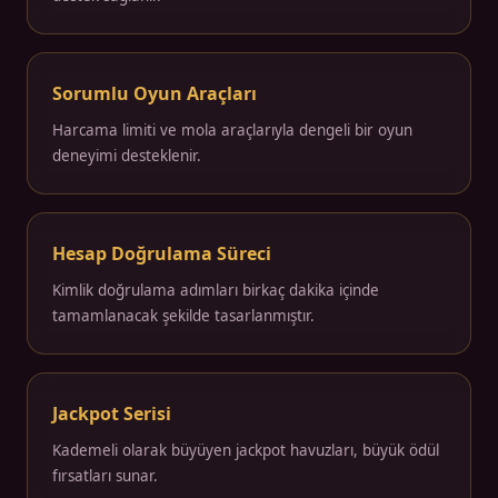
Sorumlu Oyun Araçları
Harcama limiti ve mola araçlarıyla dengeli bir oyun
deneyimi desteklenir.
Hesap Doğrulama Süreci
Kimlik doğrulama adımları birkaç dakika içinde
tamamlanacak şekilde tasarlanmıştır.
Jackpot Serisi
Kademeli olarak büyüyen jackpot havuzları, büyük ödül
fırsatları sunar.