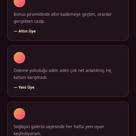
Bonus piramidinde altın kademeye geçtim, oranlar
gerçekten cazip.
— Altın Üye
Ödeme yolculuğu adım adım çok net anlatılmış, hiç
kafam karışmadı.
— Yeni Üye
Sağlayıcı galerisi sayesinde her hafta yeni oyun
keşfediyorum.