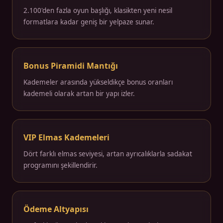
2.100'den fazla oyun başlığı, klasikten yeni nesil
formatlara kadar geniş bir yelpaze sunar.
Bonus Piramidi Mantığı
Kademeler arasında yükseldikçe bonus oranları
kademeli olarak artan bir yapı izler.
VIP Elmas Kademeleri
Dört farklı elmas seviyesi, artan ayrıcalıklarla sadakat
programını şekillendirir.
Ödeme Altyapısı