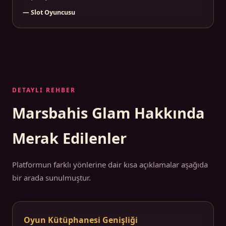
— Slot Oyuncusu
DETAYLI REHBER
Marsbahis Glam Hakkında
Merak Edilenler
Platformun farklı yönlerine dair kısa açıklamalar aşağıda
bir arada sunulmuştur.
Oyun Kütüphanesi Genişliği