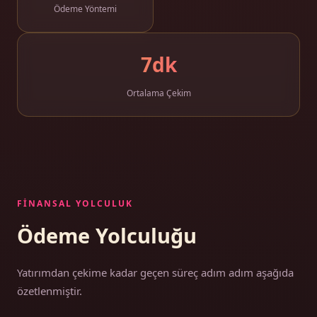
Ödeme Yöntemi
7dk
Ortalama Çekim
FINANSAL YOLCULUK
Ödeme Yolculuğu
Yatırımdan çekime kadar geçen süreç adım adım aşağıda
özetlenmiştir.