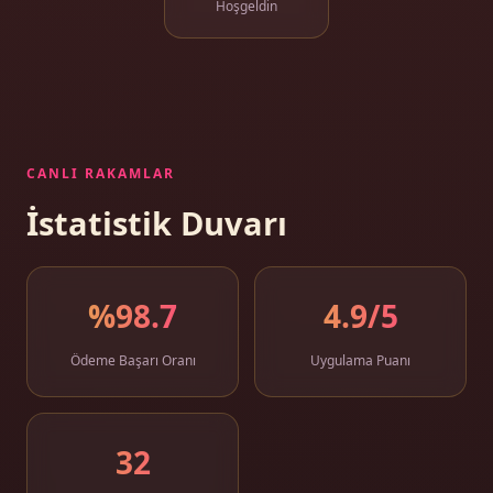
Hoşgeldin
CANLI RAKAMLAR
İstatistik Duvarı
%98.7
4.9/5
Ödeme Başarı Oranı
Uygulama Puanı
32