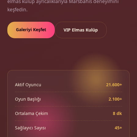
elmas kulüp ayrıcalıklarıyla Marsbahis deneyimini
keşfedin.
Galeriyi Keşfet
VIP Elmas Kulüp
Aktif Oyuncu
21.600+
Oyun Başlığı
2.100+
Ortalama Çekim
8 dk
Sağlayıcı Sayısı
45+