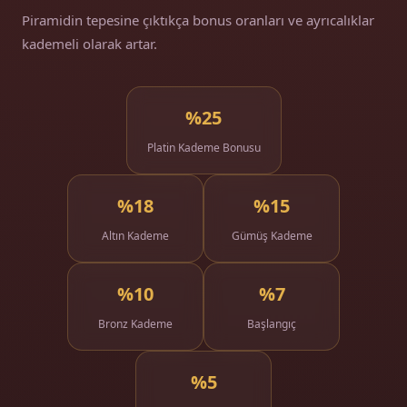
Piramidin tepesine çıktıkça bonus oranları ve ayrıcalıklar
kademeli olarak artar.
%25
Platin Kademe Bonusu
%18
%15
Altın Kademe
Gümüş Kademe
%10
%7
Bronz Kademe
Başlangıç
%5