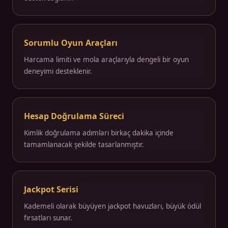
Sorumlu Oyun Araçları
Harcama limiti ve mola araçlarıyla dengeli bir oyun
deneyimi desteklenir.
Hesap Doğrulama Süreci
Kimlik doğrulama adımları birkaç dakika içinde
tamamlanacak şekilde tasarlanmıştır.
Jackpot Serisi
Kademeli olarak büyüyen jackpot havuzları, büyük ödül
fırsatları sunar.