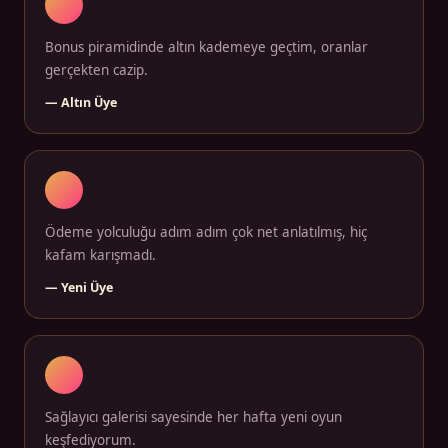
Bonus piramidinde altın kademeye geçtim, oranlar
gerçekten cazip.
— Altın Üye
Ödeme yolculuğu adım adım çok net anlatılmış, hiç
kafam karışmadı.
— Yeni Üye
Sağlayıcı galerisi sayesinde her hafta yeni oyun
keşfediyorum.