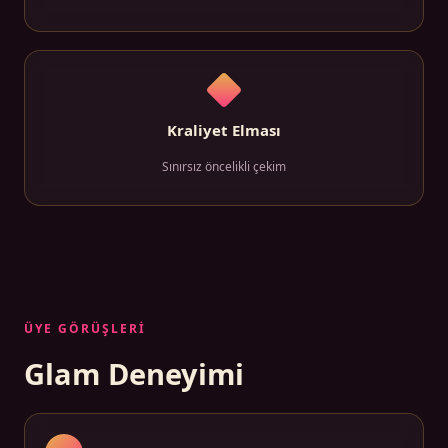
Kraliyet Elması
Sınırsız öncelikli çekim
ÜYE GÖRÜŞLERI
Glam Deneyimi