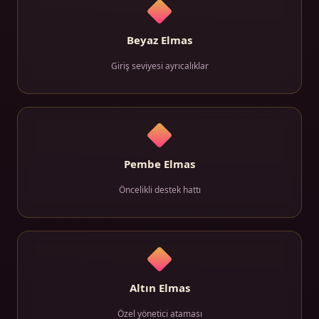
Beyaz Elmas
Giriş seviyesi ayrıcalıklar
Pembe Elmas
Öncelikli destek hattı
Altın Elmas
Özel yönetici ataması