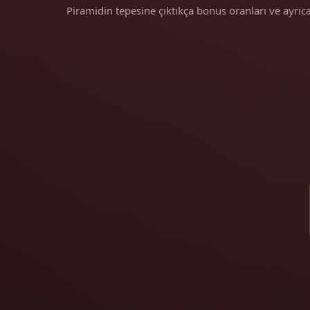
Piramidin tepesine çıktıkça bonus oranları ve ayrıca