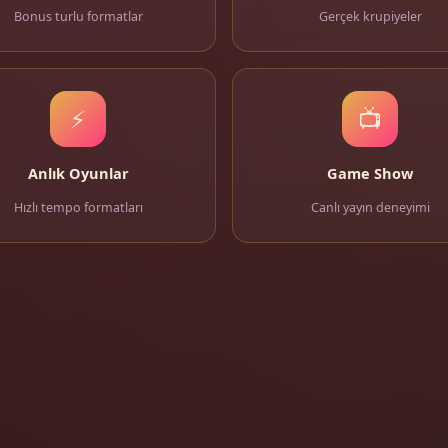
Bonus turlu formatlar
Gerçek krupiyeler
⚡
📺
Anlık Oyunlar
Game Show
Hızlı tempo formatları
Canlı yayın deneyimi