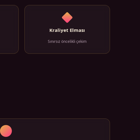
Kraliyet Elması
Sınırsız öncelikli çekim