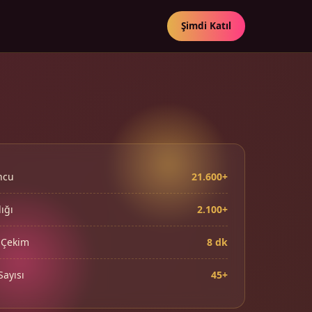
Şimdi Katıl
ncu
21.600+
ığı
2.100+
 Çekim
8 dk
Sayısı
45+