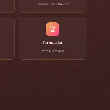
Kademeli ödül havuzu
🏆
Turnuvalar
Haftalık sıralama