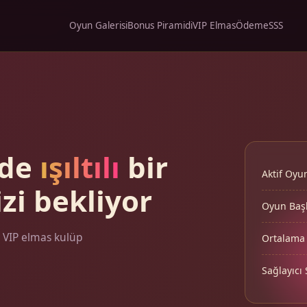
Oyun Galerisi
Bonus Piramidi
VIP Elmas
Ödeme
SSS
'de
ışıltılı
bir
Aktif Oyu
zi bekliyor
Oyun Başl
e VIP elmas kulüp
Ortalama
Sağlayıcı 