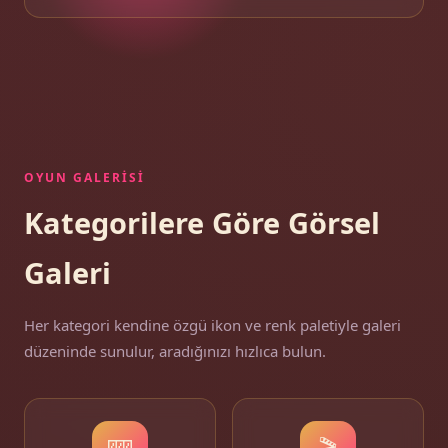
OYUN GALERISI
Kategorilere Göre Görsel
Galeri
Her kategori kendine özgü ikon ve renk paletiyle galeri
düzeninde sunulur, aradığınızı hızlıca bulun.