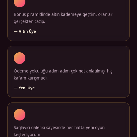
Bonus piramidinde altın kademeye geçtim, oranlar
gerçekten cazip.
— Altın Üye
Ödeme yolculuğu adım adım çok net anlatılmış, hiç
kafam karışmadı.
— Yeni Üye
Sağlayıcı galerisi sayesinde her hafta yeni oyun
keşfediyorum.