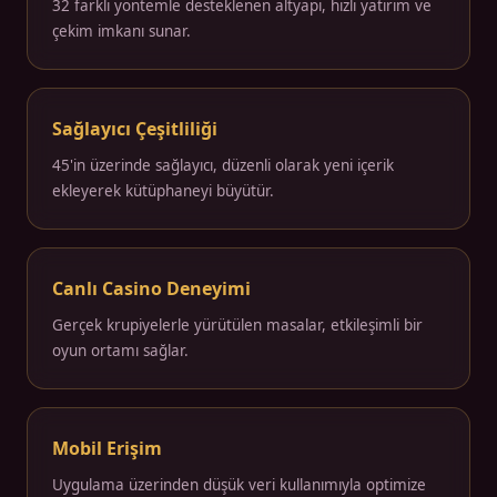
32 farklı yöntemle desteklenen altyapı, hızlı yatırım ve
çekim imkanı sunar.
Sağlayıcı Çeşitliliği
45'in üzerinde sağlayıcı, düzenli olarak yeni içerik
ekleyerek kütüphaneyi büyütür.
Canlı Casino Deneyimi
Gerçek krupiyelerle yürütülen masalar, etkileşimli bir
oyun ortamı sağlar.
Mobil Erişim
Uygulama üzerinden düşük veri kullanımıyla optimize