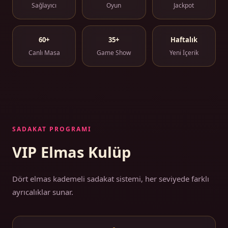
Sağlayıcı
Oyun
Jackpot
60+
35+
Haftalık
Canlı Masa
Game Show
Yeni İçerik
SADAKAT PROGRAMI
VIP Elmas Kulüp
Dört elmas kademeli sadakat sistemi, her seviyede farklı
ayrıcalıklar sunar.